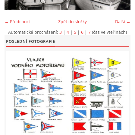
LODĚNICE A OKOLÍ
← Předchozí
Zpět do složky
Další →
ROČENKA 2026
Automatické procházení:
3
|
4
|
5
|
6
|
7
(čas ve vteřinách)
POSLEDNÍ FOTOGRAFIE
PLOVOUCÍ LODĚNICE
VIDEOALBUM
UŽITEČNÉ ODKAZY
KONTAKTY
VSTUP PRO ČLENY