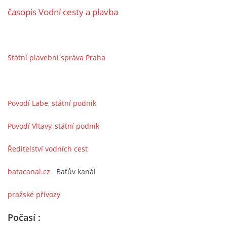
časopis Vodní cesty a plavba
LODĚNICE A OKOLÍ
ROČENKA 2026
Státní plavební správa Praha
PLOVOUCÍ LODĚNICE
Povodí Labe, státní podnik
VIDEOALBUM
Povodí Vltavy, státní podnik
UŽITEČNÉ ODKAZY
Ředitelství vodních cest
batacanal.cz
Baťův kanál
KONTAKTY
pražské přívozy
VSTUP PRO ČLENY
Počasí :