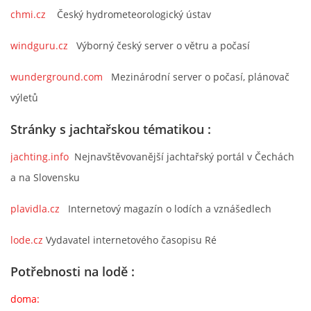
chmi.cz
Český hydrometeorologický ústav
© 2026 eStránky.cz
windguru.cz
Výborný český server o větru a počasí
wunderground.com
Mezinárodní server o počasí, plánovač
výletů
Stránky s jachtařskou tématikou :
jachting.info
Nejnavštěvovanější jachtařský portál v Čechách
a na Slovensku
plavidla.cz
Internetový magazín o lodích a vznášedlech
lode.cz
Vydavatel internetového časopisu Ré
Potřebnosti na lodě :
doma: