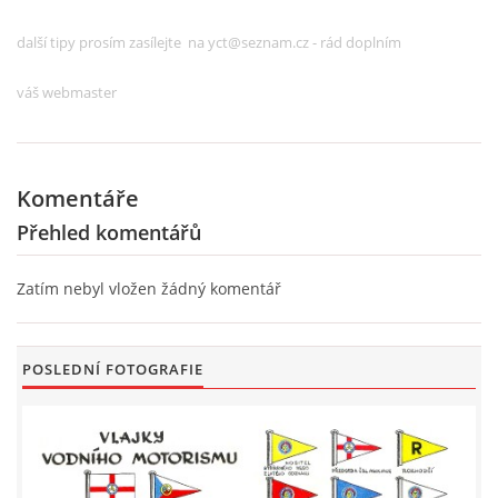
další tipy prosím zasílejte na yct@seznam.cz - rád doplním
váš webmaster
Komentáře
Přehled komentářů
Zatím nebyl vložen žádný komentář
POSLEDNÍ FOTOGRAFIE