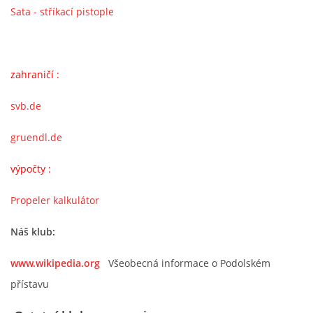
Sata - stříkací pistople
zahraničí :
svb.de
gruendl.de
výpočty :
Propeler kalkulátor
Náš klub:
www.wikipedia.org
Všeobecná informace o Podolském
přístavu