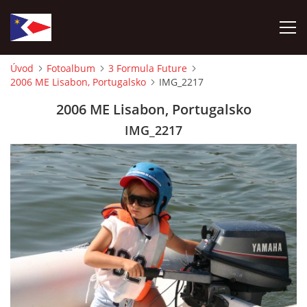
Úvod
Fotoalbum
3 Formula Future
2006 ME Lisabon, Portugalsko
IMG_2217
ÚVOD
2006 ME Lisabon, Portugalsko
NÁBOR NOVÝCH ČLENŮ
IMG_2217
HISTORIE
SOUČASNOST
VIZE BUDOUCNOSTI
FOTOALBUM