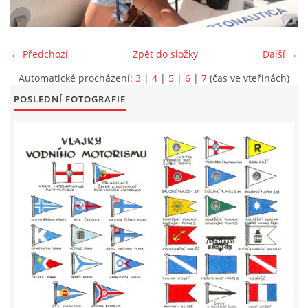
LODĚNICE A OKOLÍ
← Předchozí
Zpět do složky
Další →
ROČENKA 2026
Automatické procházení:
3
|
4
|
5
|
6
|
7
(čas ve vteřinách)
POSLEDNÍ FOTOGRAFIE
PLOVOUCÍ LODĚNICE
VIDEOALBUM
UŽITEČNÉ ODKAZY
KONTAKTY
VSTUP PRO ČLENY