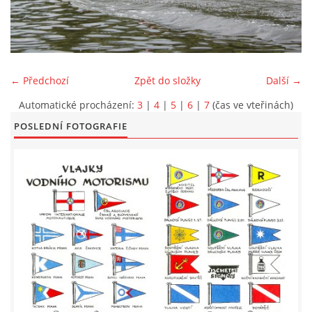
LODĚNICE A OKOLÍ
ROČENKA 2026
← Předchozí
Zpět do složky
Další →
Automatické procházení:
3
|
4
|
5
|
6
|
7
(čas ve vteřinách)
PLOVOUCÍ LODĚNICE
POSLEDNÍ FOTOGRAFIE
VIDEOALBUM
UŽITEČNÉ ODKAZY
KONTAKTY
VSTUP PRO ČLENY