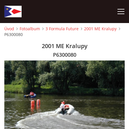
Úvod
Fotoalbum
3 Formula Future
2001 ME Kralupy
P6300080
ÚVOD
2001 ME Kralupy
NÁBOR NOVÝCH ČLENŮ
P6300080
HISTORIE
SOUČASNOST
VIZE BUDOUCNOSTI
FOTOALBUM