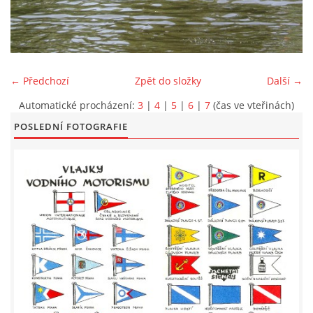
LODĚNICE A OKOLÍ
ROČENKA 2026
← Předchozí
Zpět do složky
Další →
Automatické procházení:
3
|
4
|
5
|
6
|
7
(čas ve vteřinách)
PLOVOUCÍ LODĚNICE
POSLEDNÍ FOTOGRAFIE
VIDEOALBUM
UŽITEČNÉ ODKAZY
KONTAKTY
VSTUP PRO ČLENY