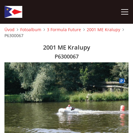
Úvod
Fotoalbum
3 Formula Future
2001 ME Kralupy
P6300067
ÚVOD
2001 ME Kralupy
NÁBOR NOVÝCH ČLENŮ
P6300067
HISTORIE
SOUČASNOST
VIZE BUDOUCNOSTI
FOTOALBUM