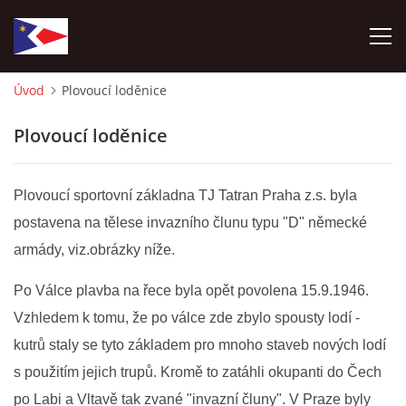
Úvod
Plovoucí loděnice
ÚVOD
Plovoucí loděnice
NÁBOR NOVÝCH ČLENŮ
Plovoucí sportovní základna TJ Tatran Praha z.s. byla
HISTORIE
postavena na tělese invazního člunu typu "D" německé
armády, viz.obrázky níže.
SOUČASNOST
Po Válce plavba na řece byla opět povolena 15.9.1946.
Vzhledem k tomu, že po válce zde zbylo spousty lodí -
VIZE BUDOUCNOSTI
kutrů staly se tyto základem pro mnoho staveb nových lodí
s použitím jejich trupů. Kromě to zatáhli okupanti do Čech
FOTOALBUM
po Labi a Vltavě tak zvané "invazní čluny". V Praze byly