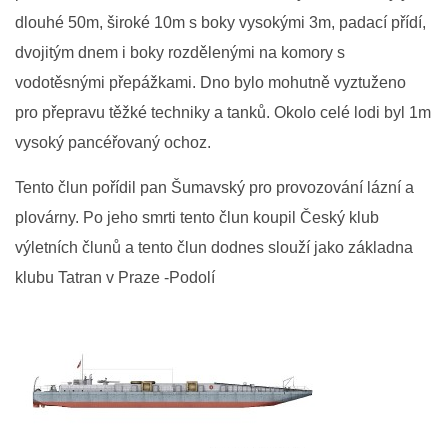
dlouhé 50m, široké 10m s boky vysokými 3m, padací přídí,
LODĚNICE A OKOLÍ
dvojitým dnem i boky rozdělenými na komory s
vodotěsnými přepážkami. Dno bylo mohutně vyztuženo
ROČENKA 2026
pro přepravu těžké techniky a tanků. Okolo celé lodi byl 1m
vysoký pancéřovaný ochoz.
PLOVOUCÍ LODĚNICE
Tento člun pořídil pan Šumavský pro provozování lázní a
plovárny. Po jeho smrti tento člun koupil Český klub
VIDEOALBUM
výletních člunů a tento člun dodnes slouží jako základna
klubu Tatran v Praze -Podolí
UŽITEČNÉ ODKAZY
KONTAKTY
VSTUP PRO ČLENY