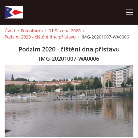
Úvod
Fotoalbum
01 Sezona 2020
Podzim 2020 - čištění dna přístavu
IMG-20201007-WA0006
ÚVOD
Podzim 2020 - čištění dna přístavu
NÁBOR NOVÝCH ČLENŮ
IMG-20201007-WA0006
HISTORIE
SOUČASNOST
VIZE BUDOUCNOSTI
FOTOALBUM