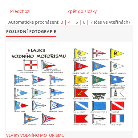
← Předchozí
Zpět do složky
LODĚNICE A OKOLÍ
Automatické procházení:
3
|
4
|
5
|
6
|
7
(čas ve vteřinách)
ROČENKA 2026
POSLEDNÍ FOTOGRAFIE
PLOVOUCÍ LODĚNICE
VIDEOALBUM
UŽITEČNÉ ODKAZY
KONTAKTY
VSTUP PRO ČLENY
VLAJKY VODNÍHO MOTORISMU