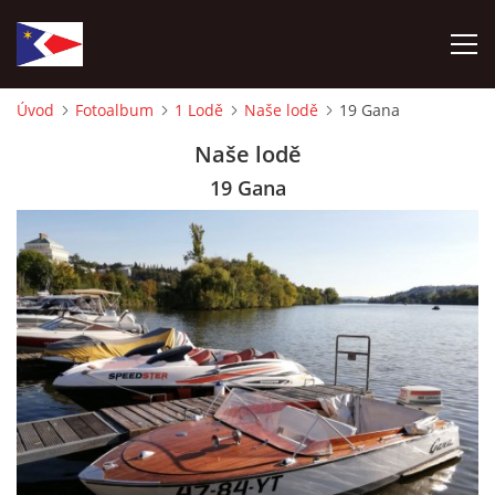
Úvod
Fotoalbum
1 Lodě
Naše lodě
19 Gana
ÚVOD
Naše lodě
19 Gana
NÁBOR NOVÝCH ČLENŮ
HISTORIE
SOUČASNOST
VIZE BUDOUCNOSTI
FOTOALBUM