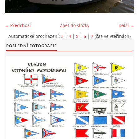
LODĚNICE A OKOLÍ
← Předchozí
Zpět do složky
Další →
ROČENKA 2026
Automatické procházení:
3
|
4
|
5
|
6
|
7
(čas ve vteřinách)
POSLEDNÍ FOTOGRAFIE
PLOVOUCÍ LODĚNICE
VIDEOALBUM
UŽITEČNÉ ODKAZY
KONTAKTY
VSTUP PRO ČLENY