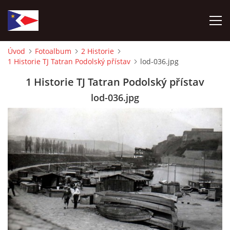
Úvod
Fotoalbum
2 Historie
1 Historie TJ Tatran Podolský přístav
lod-036.jpg
ÚVOD
1 Historie TJ Tatran Podolský přístav
NÁBOR NOVÝCH ČLENŮ
lod-036.jpg
HISTORIE
SOUČASNOST
VIZE BUDOUCNOSTI
FOTOALBUM