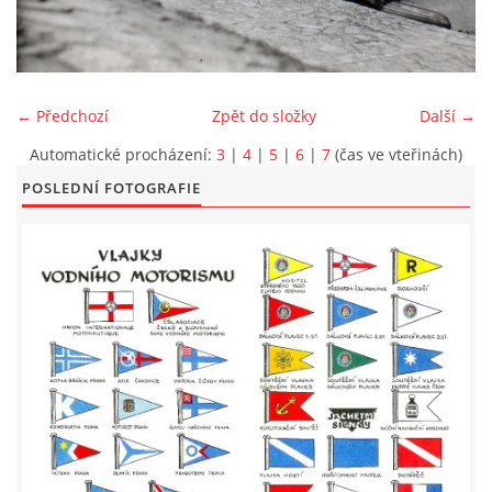
LODĚNICE A OKOLÍ
ROČENKA 2026
← Předchozí
Zpět do složky
Další →
Automatické procházení:
3
|
4
|
5
|
6
|
7
(čas ve vteřinách)
PLOVOUCÍ LODĚNICE
POSLEDNÍ FOTOGRAFIE
VIDEOALBUM
UŽITEČNÉ ODKAZY
KONTAKTY
VSTUP PRO ČLENY