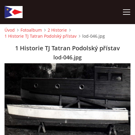
Úvod
Fotoalbum
2 Historie
1 Historie TJ Tatran Podolský přístav
lod-046.jpg
ÚVOD
1 Historie TJ Tatran Podolský přístav
NÁBOR NOVÝCH ČLENŮ
lod-046.jpg
HISTORIE
SOUČASNOST
VIZE BUDOUCNOSTI
FOTOALBUM