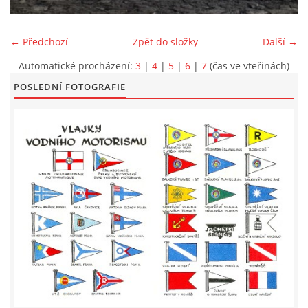
LODĚNICE A OKOLÍ
← Předchozí
Zpět do složky
Další →
Automatické procházení:
3
|
4
|
5
|
6
|
7
(čas ve vteřinách)
ROČENKA 2026
POSLEDNÍ FOTOGRAFIE
PLOVOUCÍ LODĚNICE
VIDEOALBUM
UŽITEČNÉ ODKAZY
KONTAKTY
VSTUP PRO ČLENY