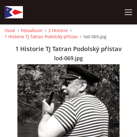
Úvod
Fotoalbum
2 Historie
1 Historie TJ Tatran Podolský přístav
lod-069.jpg
ÚVOD
1 Historie TJ Tatran Podolský přístav
NÁBOR NOVÝCH ČLENŮ
lod-069.jpg
HISTORIE
SOUČASNOST
VIZE BUDOUCNOSTI
FOTOALBUM