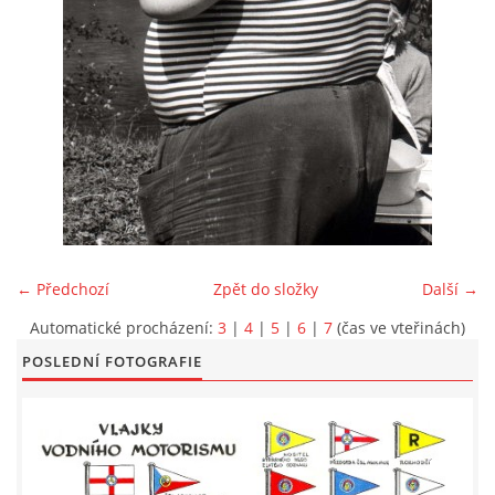
LODĚNICE A OKOLÍ
ROČENKA 2026
PLOVOUCÍ LODĚNICE
VIDEOALBUM
← Předchozí
Zpět do složky
Další →
UŽITEČNÉ ODKAZY
Automatické procházení:
3
|
4
|
5
|
6
|
7
(čas ve vteřinách)
POSLEDNÍ FOTOGRAFIE
KONTAKTY
VSTUP PRO ČLENY