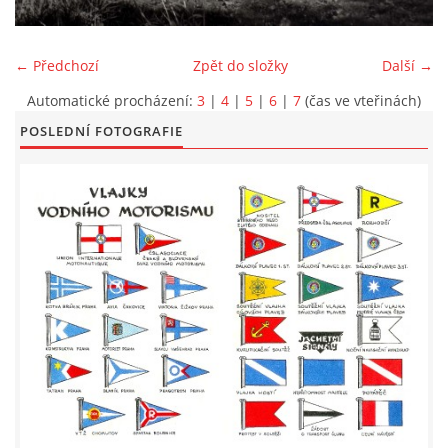
LODĚNICE A OKOLÍ
← Předchozí
Zpět do složky
Další →
ROČENKA 2026
Automatické procházení:
3
|
4
|
5
|
6
|
7
(čas ve vteřinách)
POSLEDNÍ FOTOGRAFIE
PLOVOUCÍ LODĚNICE
VIDEOALBUM
UŽITEČNÉ ODKAZY
KONTAKTY
VSTUP PRO ČLENY