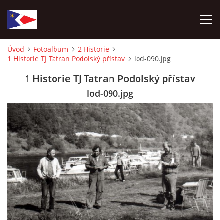
Úvod
Fotoalbum
2 Historie
1 Historie TJ Tatran Podolský přístav
lod-090.jpg
ÚVOD
1 Historie TJ Tatran Podolský přístav
NÁBOR NOVÝCH ČLENŮ
lod-090.jpg
HISTORIE
SOUČASNOST
VIZE BUDOUCNOSTI
FOTOALBUM