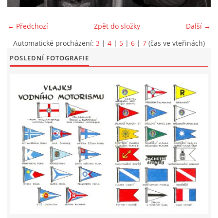
LODĚNICE A OKOLÍ
← Předchozí
Zpět do složky
Další →
Automatické procházení:
3
|
4
|
5
|
6
|
7
(čas ve vteřinách)
ROČENKA 2026
POSLEDNÍ FOTOGRAFIE
PLOVOUCÍ LODĚNICE
VIDEOALBUM
UŽITEČNÉ ODKAZY
KONTAKTY
VSTUP PRO ČLENY