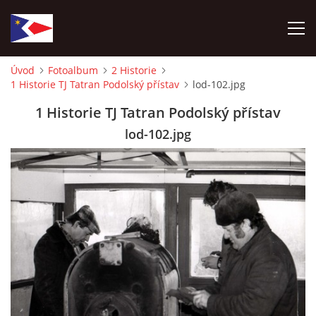
Úvod
Fotoalbum
2 Historie
1 Historie TJ Tatran Podolský přístav
lod-102.jpg
ÚVOD
1 Historie TJ Tatran Podolský přístav
NÁBOR NOVÝCH ČLENŮ
lod-102.jpg
HISTORIE
SOUČASNOST
VIZE BUDOUCNOSTI
FOTOALBUM