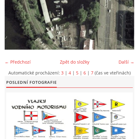
LODĚNICE A OKOLÍ
ROČENKA 2026
PLOVOUCÍ LODĚNICE
← Předchozí
Zpět do složky
Další →
VIDEOALBUM
Automatické procházení:
3
|
4
|
5
|
6
|
7
(čas ve vteřinách)
POSLEDNÍ FOTOGRAFIE
UŽITEČNÉ ODKAZY
KONTAKTY
VSTUP PRO ČLENY