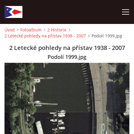
Úvod
Fotoalbum
2 Historie
2 Letecké pohledy na přístav 1938 - 2007
Podolí 1999.jpg
ÚVOD
2 Letecké pohledy na přístav 1938 - 2007
NÁBOR NOVÝCH ČLENŮ
Podolí 1999.jpg
HISTORIE
SOUČASNOST
VIZE BUDOUCNOSTI
FOTOALBUM