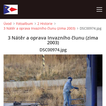
Úvod
Fotoalbum
2 Historie
3 Nátěr a oprava Invazního člunu (zima 2003)
DSC00974.jpg
ÚVOD
3 Nátěr a oprava Invazního člunu (zima
2003)
NÁBOR NOVÝCH ČLENŮ
DSC00974.jpg
HISTORIE
SOUČASNOST
VIZE BUDOUCNOSTI
FOTOALBUM