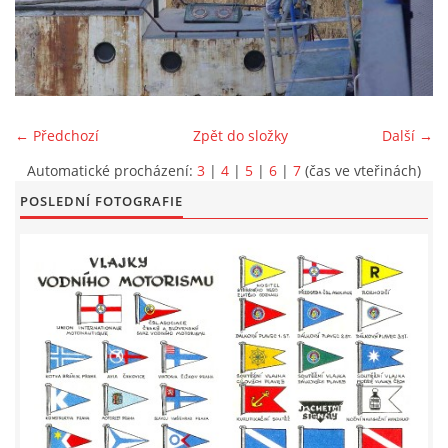
LODĚNICE A OKOLÍ
ROČENKA 2026
← Předchozí
Zpět do složky
Další →
PLOVOUCÍ LODĚNICE
Automatické procházení:
3
|
4
|
5
|
6
|
7
(čas ve vteřinách)
POSLEDNÍ FOTOGRAFIE
VIDEOALBUM
UŽITEČNÉ ODKAZY
KONTAKTY
VSTUP PRO ČLENY