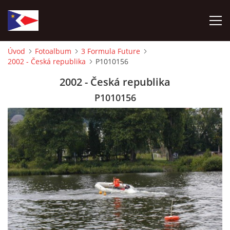
Úvod
Fotoalbum
3 Formula Future
2002 - Česká republika
P1010156
ÚVOD
2002 - Česká republika
NÁBOR NOVÝCH ČLENŮ
P1010156
HISTORIE
SOUČASNOST
VIZE BUDOUCNOSTI
FOTOALBUM