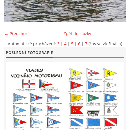
LODĚNICE A OKOLÍ
ROČENKA 2026
← Předchozí
Zpět do složky
Automatické procházení:
3
|
4
|
5
|
6
|
7
(čas ve vteřinách)
PLOVOUCÍ LODĚNICE
POSLEDNÍ FOTOGRAFIE
VIDEOALBUM
UŽITEČNÉ ODKAZY
KONTAKTY
VSTUP PRO ČLENY