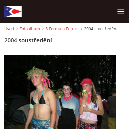
Úvod
Fotoalbum
3 Formula Future
2004 soustředění
ÚVOD
2004 soustředění
NÁBOR NOVÝCH ČLENŮ
HISTORIE
SOUČASNOST
VIZE BUDOUCNOSTI
FOTOALBUM