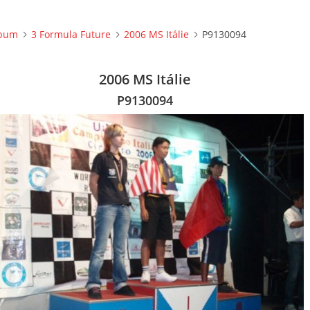
lbum
3 Formula Future
2006 MS Itálie
P9130094
2006 MS Itálie
P9130094