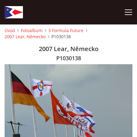
Úvod
Fotoalbum
3 Formula Future
2007 Lear, Německo
P1030138
ÚVOD
2007 Lear, Německo
NÁBOR NOVÝCH ČLENŮ
P1030138
HISTORIE
SOUČASNOST
VIZE BUDOUCNOSTI
FOTOALBUM