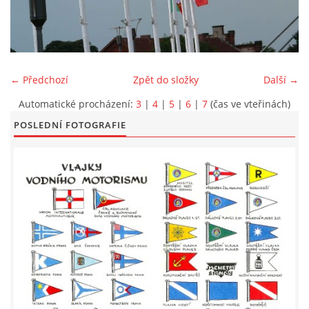
LODĚNICE A OKOLÍ
ROČENKA 2026
← Předchozí
Zpět do složky
Další →
Automatické procházení:
3
|
4
|
5
|
6
|
7
(čas ve vteřinách)
PLOVOUCÍ LODĚNICE
POSLEDNÍ FOTOGRAFIE
VIDEOALBUM
UŽITEČNÉ ODKAZY
KONTAKTY
VSTUP PRO ČLENY