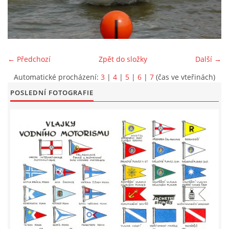
LODĚNICE A OKOLÍ
ROČENKA 2026
← Předchozí
Zpět do složky
Další →
Automatické procházení:
3
|
4
|
5
|
6
|
7
(čas ve vteřinách)
PLOVOUCÍ LODĚNICE
POSLEDNÍ FOTOGRAFIE
VIDEOALBUM
UŽITEČNÉ ODKAZY
KONTAKTY
VSTUP PRO ČLENY