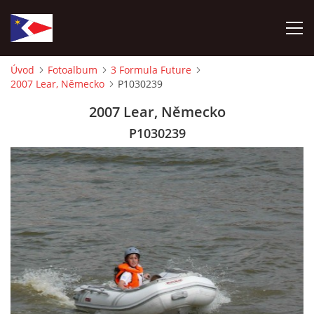
Úvod
Fotoalbum
3 Formula Future
2007 Lear, Německo
P1030239
ÚVOD
2007 Lear, Německo
NÁBOR NOVÝCH ČLENŮ
P1030239
HISTORIE
SOUČASNOST
VIZE BUDOUCNOSTI
FOTOALBUM