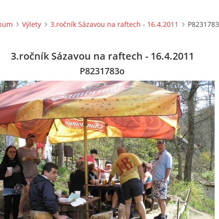
lbum
Výlety
3.ročník Sázavou na raftech - 16.4.2011
P8231783
3.ročník Sázavou na raftech - 16.4.2011
P8231783o