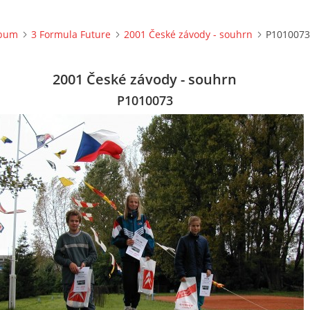
lbum
3 Formula Future
2001 České závody - souhrn
P1010073
2001 České závody - souhrn
P1010073