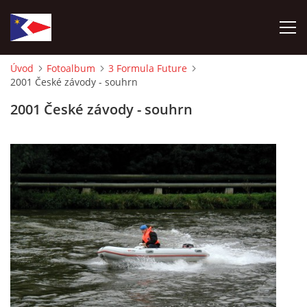
Úvod
Fotoalbum
3 Formula Future
2001 České závody - souhrn
ÚVOD
2001 České závody - souhrn
NÁBOR NOVÝCH ČLENŮ
HISTORIE
SOUČASNOST
VIZE BUDOUCNOSTI
FOTOALBUM