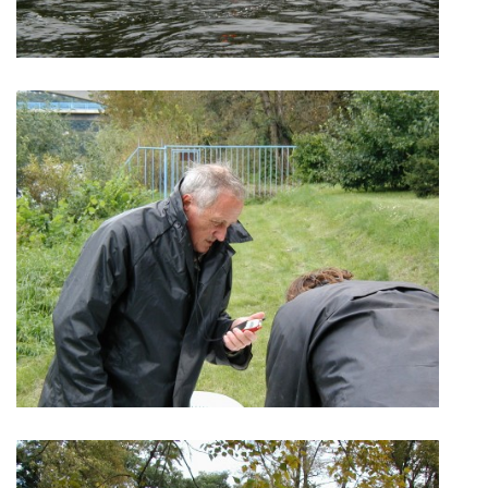
LODĚNICE A OKOLÍ
ROČENKA 2026
PLOVOUCÍ LODĚNICE
VIDEOALBUM
UŽITEČNÉ ODKAZY
KONTAKTY
VSTUP PRO ČLENY