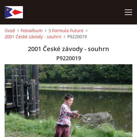
Úvod
Fotoalbum
3 Formula Future
2001 České závody - souhrn
P9220019
ÚVOD
2001 České závody - souhrn
NÁBOR NOVÝCH ČLENŮ
P9220019
HISTORIE
SOUČASNOST
VIZE BUDOUCNOSTI
FOTOALBUM