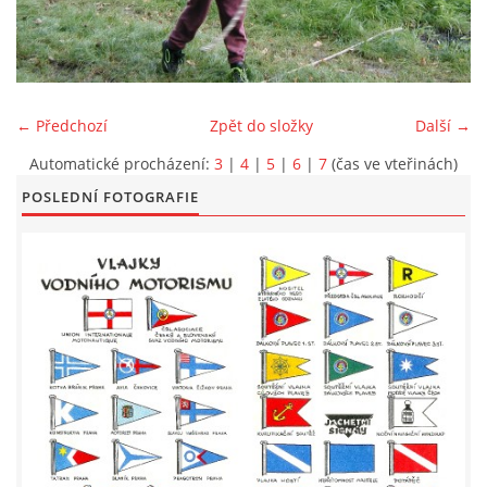
LODĚNICE A OKOLÍ
ROČENKA 2026
← Předchozí
Zpět do složky
Další →
Automatické procházení:
3
|
4
|
5
|
6
|
7
(čas ve vteřinách)
PLOVOUCÍ LODĚNICE
POSLEDNÍ FOTOGRAFIE
VIDEOALBUM
UŽITEČNÉ ODKAZY
KONTAKTY
VSTUP PRO ČLENY