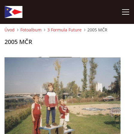
Úvod
Fotoalbum
3 Formula Future
2005 MČR
ÚVOD
2005 MČR
NÁBOR NOVÝCH ČLENŮ
HISTORIE
SOUČASNOST
VIZE BUDOUCNOSTI
FOTOALBUM