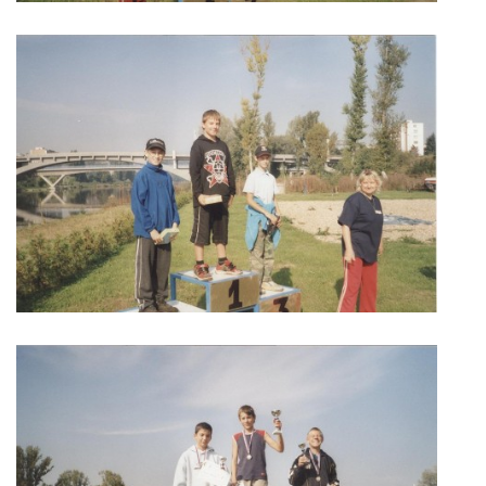
LODĚNICE A OKOLÍ
ROČENKA 2026
PLOVOUCÍ LODĚNICE
VIDEOALBUM
UŽITEČNÉ ODKAZY
KONTAKTY
VSTUP PRO ČLENY