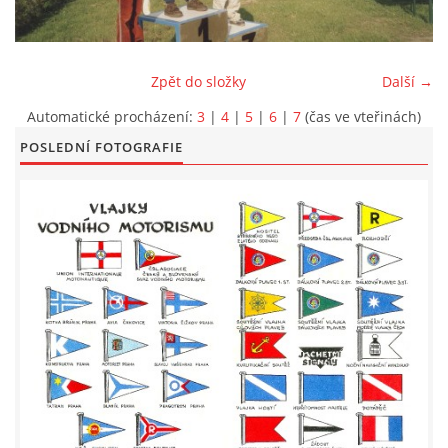
LODĚNICE A OKOLÍ
Zpět do složky
Další →
ROČENKA 2026
Automatické procházení:
3
|
4
|
5
|
6
|
7
(čas ve vteřinách)
POSLEDNÍ FOTOGRAFIE
PLOVOUCÍ LODĚNICE
VIDEOALBUM
UŽITEČNÉ ODKAZY
KONTAKTY
VSTUP PRO ČLENY