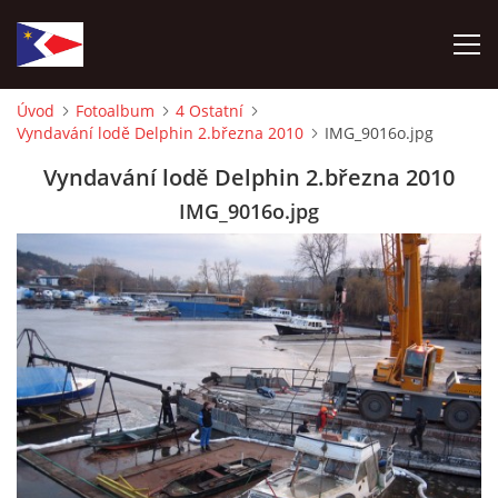
Úvod
Fotoalbum
4 Ostatní
Vyndavání lodě Delphin 2.března 2010
IMG_9016o.jpg
ÚVOD
Vyndavání lodě Delphin 2.března 2010
NÁBOR NOVÝCH ČLENŮ
IMG_9016o.jpg
HISTORIE
SOUČASNOST
VIZE BUDOUCNOSTI
FOTOALBUM