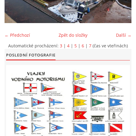
LODĚNICE A OKOLÍ
ROČENKA 2026
← Předchozí
Zpět do složky
Další →
Automatické procházení:
3
|
4
|
5
|
6
|
7
(čas ve vteřinách)
PLOVOUCÍ LODĚNICE
POSLEDNÍ FOTOGRAFIE
VIDEOALBUM
UŽITEČNÉ ODKAZY
KONTAKTY
VSTUP PRO ČLENY