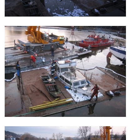
LODĚNICE A OKOLÍ
ROČENKA 2026
PLOVOUCÍ LODĚNICE
VIDEOALBUM
UŽITEČNÉ ODKAZY
KONTAKTY
VSTUP PRO ČLENY