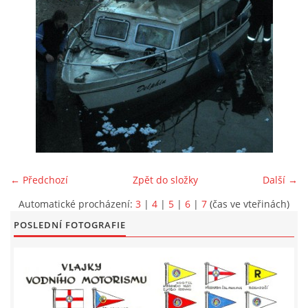
LODĚNICE A OKOLÍ
ROČENKA 2026
PLOVOUCÍ LODĚNICE
VIDEOALBUM
← Předchozí
Zpět do složky
Další →
UŽITEČNÉ ODKAZY
Automatické procházení:
3
|
4
|
5
|
6
|
7
(čas ve vteřinách)
POSLEDNÍ FOTOGRAFIE
KONTAKTY
VSTUP PRO ČLENY