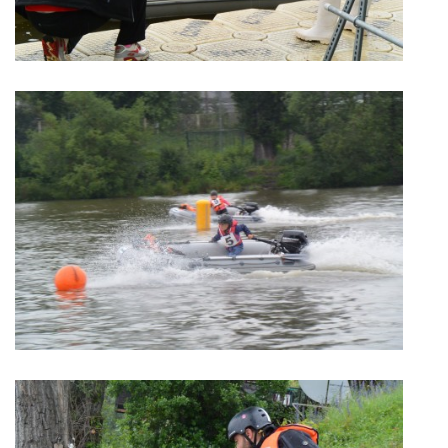
LODĚNICE A OKOLÍ
ROČENKA 2026
PLOVOUCÍ LODĚNICE
VIDEOALBUM
UŽITEČNÉ ODKAZY
KONTAKTY
VSTUP PRO ČLENY