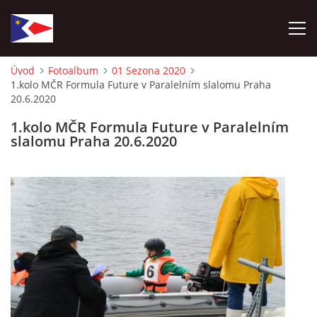
Úvod
Fotoalbum
01 Sezona 2020
1.kolo MČR Formula Future v Paralelním slalomu Praha
ÚVOD
20.6.2020
1.kolo MČR Formula Future v Paralelním
NÁBOR NOVÝCH ČLENŮ
slalomu Praha 20.6.2020
HISTORIE
SOUČASNOST
VIZE BUDOUCNOSTI
FOTOALBUM