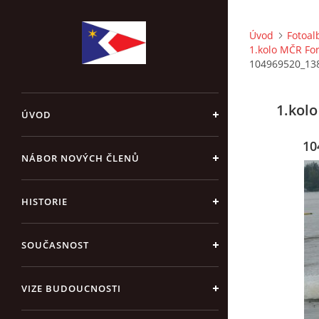
Úvod
Fotoa
1.kolo MČR Fo
104969520_13
1.kol
ÚVOD
10
NÁBOR NOVÝCH ČLENŮ
HISTORIE
SOUČASNOST
VIZE BUDOUCNOSTI