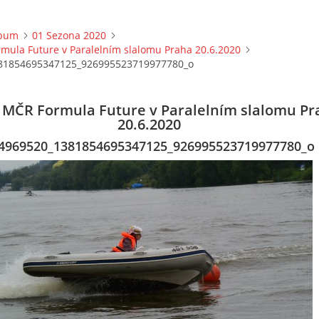
lbum
01 Sezona 2020
rmula Future v Paralelním slalomu Praha 20.6.2020
81854695347125_926995523719977780_o
o MČR Formula Future v Paralelním slalomu Pr
20.6.2020
4969520_1381854695347125_926995523719977780_o