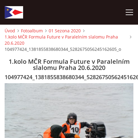
Úvod
Fotoalbum
01 Sezona 2020
1.kolo MČR Formula Future v Paralelním slalomu Praha
ÚVOD
20.6.2020
104977424_1381855838680344_5282675056245162605_o
NÁBOR NOVÝCH ČLENŮ
1.kolo MČR Formula Future v Paralelním
slalomu Praha 20.6.2020
HISTORIE
104977424_1381855838680344_5282675056245162
SOUČASNOST
VIZE BUDOUCNOSTI
FOTOALBUM