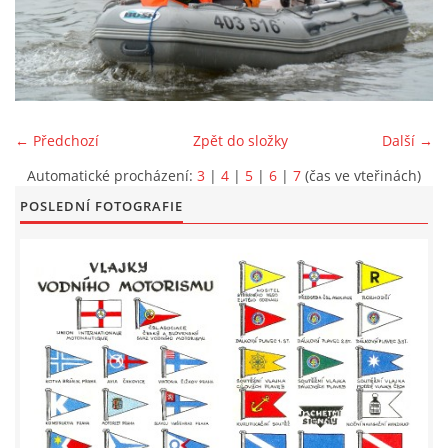
LODĚNICE A OKOLÍ
ROČENKA 2026
← Předchozí
Zpět do složky
Další →
PLOVOUCÍ LODĚNICE
Automatické procházení:
3
|
4
|
5
|
6
|
7
(čas ve vteřinách)
POSLEDNÍ FOTOGRAFIE
VIDEOALBUM
UŽITEČNÉ ODKAZY
KONTAKTY
VSTUP PRO ČLENY