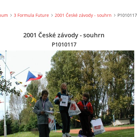
lbum
3 Formula Future
2001 České závody - souhrn
P1010117
2001 České závody - souhrn
P1010117