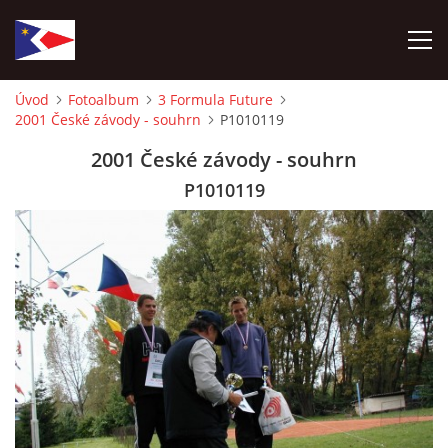
Úvod
Fotoalbum
3 Formula Future
2001 České závody - souhrn
P1010119
ÚVOD
2001 České závody - souhrn
NÁBOR NOVÝCH ČLENŮ
P1010119
HISTORIE
SOUČASNOST
VIZE BUDOUCNOSTI
FOTOALBUM