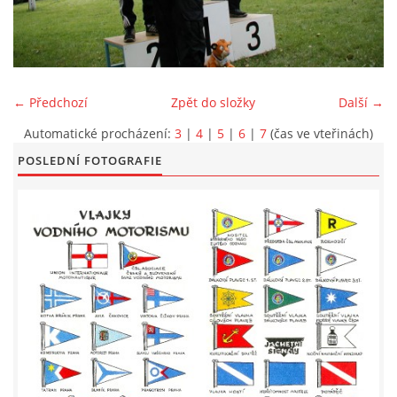
LODĚNICE A OKOLÍ
ROČENKA 2026
← Předchozí
Zpět do složky
Další →
Automatické procházení:
3
|
4
|
5
|
6
|
7
(čas ve vteřinách)
PLOVOUCÍ LODĚNICE
POSLEDNÍ FOTOGRAFIE
VIDEOALBUM
UŽITEČNÉ ODKAZY
KONTAKTY
VSTUP PRO ČLENY