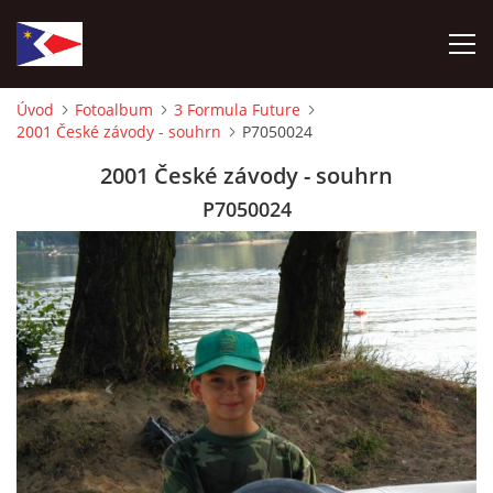
Úvod
Fotoalbum
3 Formula Future
2001 České závody - souhrn
P7050024
ÚVOD
2001 České závody - souhrn
NÁBOR NOVÝCH ČLENŮ
P7050024
HISTORIE
SOUČASNOST
VIZE BUDOUCNOSTI
FOTOALBUM