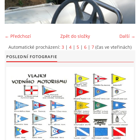
LODĚNICE A OKOLÍ
ROČENKA 2026
← Předchozí
Zpět do složky
Další →
Automatické procházení:
3
|
4
|
5
|
6
|
7
(čas ve vteřinách)
PLOVOUCÍ LODĚNICE
POSLEDNÍ FOTOGRAFIE
VIDEOALBUM
UŽITEČNÉ ODKAZY
KONTAKTY
VSTUP PRO ČLENY