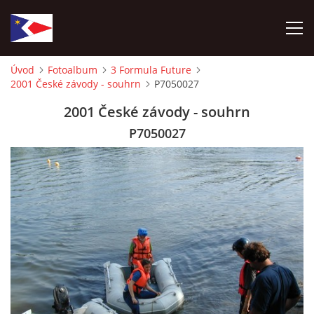
Úvod
Fotoalbum
3 Formula Future
2001 České závody - souhrn
P7050027
ÚVOD
2001 České závody - souhrn
NÁBOR NOVÝCH ČLENŮ
P7050027
HISTORIE
SOUČASNOST
VIZE BUDOUCNOSTI
FOTOALBUM