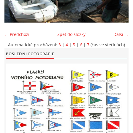
LODĚNICE A OKOLÍ
ROČENKA 2026
← Předchozí
Zpět do složky
Další →
Automatické procházení:
3
|
4
|
5
|
6
|
7
(čas ve vteřinách)
PLOVOUCÍ LODĚNICE
POSLEDNÍ FOTOGRAFIE
VIDEOALBUM
UŽITEČNÉ ODKAZY
KONTAKTY
VSTUP PRO ČLENY